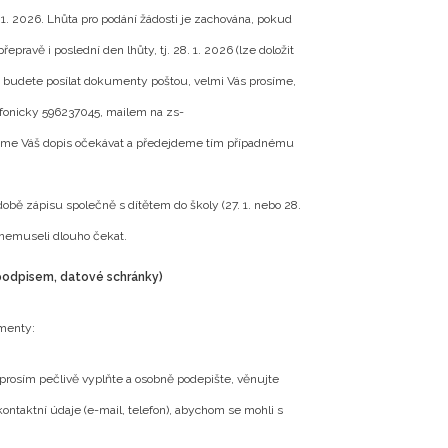
1. 2026. Lhůta pro podání žádosti je zachována, pokud
ravě i poslední den lhůty, tj. 28. 1. 2026 (lze doložit
e budete posílat dokumenty poštou, velmi Vás prosíme,
elefonicky 596237045, mailem na zs-
áme Váš dopis očekávat a předejdeme tím případnému
době zápisu společně s dítětem do školy (27. 1. nebo 28.
 nemuseli dlouho čekat.
podpisem, datové schránky)
menty:
t prosím pečlivě vyplňte a osobně podepište, věnujte
taktní údaje (e-mail, telefon), abychom se mohli s