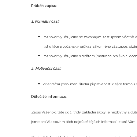
Průběh zápisu:
1. Formální část:
rozhovor vyučujícího se zákonným zástupcem včetně vy
list dítěte a občanský průkaz zákonného zástupce, cizin
rozhovor vyučujícího s dítětem (motivace pro školní doch
2. Motivační část:
orientační posouzení školní připravenosti dítěte formou
Důležité informace:
Zápis Vašeho dítěte do 1. třídy základní školy je nezbytný a důle
jsme pro Vás souhrn těch nejdůležitějších informací, které Vám 