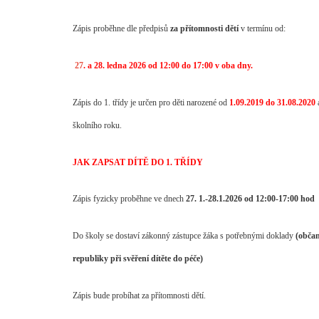
Zápis proběhne dle předpisů
za přítomnosti dětí
v termínu od:
27
. a 28. ledna
2026 od 12:00 do 17:00 v oba dny.
Zápis do 1. třídy je určen pro děti narozené od
1.09.2019 do 31.08.2020
školního roku.
JAK ZAPSAT DÍTĚ DO 1. TŘÍDY
Zápis fyzicky proběhne ve dnech
27
.
1.-28.1.2026 od 12:00-17:00 hod
Do školy se dostaví zákonný zástupce žáka s potřebnými doklady
(občan
republiky při svěření dítěte do péče)
Zápis bude probíhat za přítomnosti dětí.