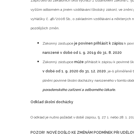
Zápis dětí do základních škol vychází z ustanovení zákona č. 5
vyšším odborném a jiném vzdělávání (školský zákon), ve znění 
vyhlášky č. 48/2006 Sb., o základním vzdělávání a některých n
pozdějších změn.
Zákonný zástupce
je povinen přihlásit k zápisu
k povi
narozené v době od 1. 9. 2019 do 31. 8. 2020
Zákonný zástupce
může
přihlásit k zápisu k povinné 
v době od 1. 9. 2020 do 31. 12. 2020
, je-li přiměřeně
plnění povinné školní docházky narozeného v tomto obdo
poradenského zařízení a odborného lékaře.
Odklad školní docházky
O odklad je nutno požádat v době zápisu, tj. 27. 1. nebo 28. 1. 2
POZOR! NOVĚ DOŠLO KE ZMĚNÁM PODMÍNEK PŘI UDĚLO