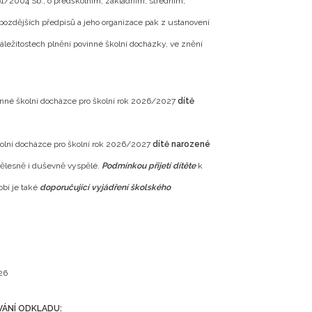
61/2004 Sb., o předškolním, základním, středním,
pozdějších předpisů a jeho organizace pak z ustanovení
áležitostech plnění povinné školní docházky, ve znění
nné školní docházce pro školní rok 2026/2027
dítě
školní docházce pro školní rok 2026/2027
dítě narozené
 tělesně i duševně vyspělé.
Podmínkou přijetí dítěte
k
bí je také
doporučující vyjádření školského
026
VÁNÍ ODKLADU: