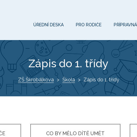
ÚŘEDNÍ DESKA
PRO RODIČE
PŘÍPRAVNÁ
Zápis do 1. třídy
ZŠ Škrobálkova
Škola
Zápis do 1. třídy
ČE
CO BY MĚLO DÍTĚ UMĚT