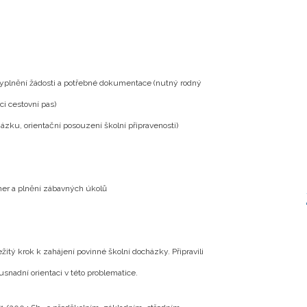
plnění žádosti a potřebné dokumentace (nutný rodný
ci cestovní pas)
ázku, orientační posouzení školní připravenosti)
 her a plnění zábavných úkolů
žitý krok k zahájení povinné školní docházky. Připravili
usnadní orientaci v této problematice.