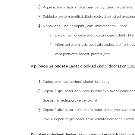
Kopie rodného listu dítěte (nemusí být úředně ověřená, p
Doklad o trvalém bydlišti dítěte (pokud se liší od trvaléh
Nepovinné: Papír s doplňujícími informacemi – např.:
pokud nám chcete sdělit další údaje o dítěti, kte
informaci o tom, zda podáváte žádost o přijetí k z
kam podáváte žádost, preferujete
V případě, že budete žádat o odklad školní docházky, vlo
Žádost o odklad povinné školní docházky
Doporučující posouzení příslušného školského poradens
Speciálně pedagogické centrum)
Doporučující posouzení lékaře nebo klinického psychol
Pokud doporučující posouzení nemáte dořešené, vložte 
Po vydání rozhodnutí, budou zákonní zástupci přijatých žáků pozv