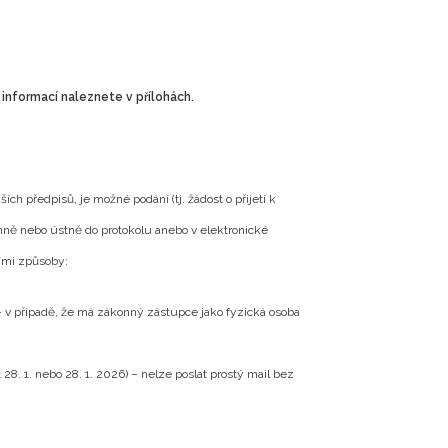
 informací naleznete v přílohách.
ch předpisů, je možné podání (tj. žádost o přijetí k
mně nebo ústně do protokolu anebo v elektronické
ími způsoby:
 – v případě, že má zákonný zástupce jako fyzická osoba
. 1. nebo 28. 1. 2026) – nelze poslat prostý mail bez