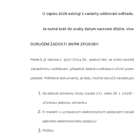
U zápisu 2026 existují 2 varianty udělování odkladu.
Je nutné brát do úvahy datum narození dítěte, více
DORUČENÍ ŽÁDOSTI JINÝMI ZPŮSOBY:
Podle § 37 zákona č. 500/2004 Sb., správní řád, ve znění pozdější
základnímu vzdělávání, případně žádost o odkladu) učinit píse
podobě. Potřebné dokumenty je tedy možné doručit následujíc
Do datové schránky školy (zaslat 27.1. nebo 28. 1. 2026)
zřízenou datovou schránku
E-mailem s uznávaným elektronickým podpisem (zaslat 28
platného elektronického podpisu!
Poštou: