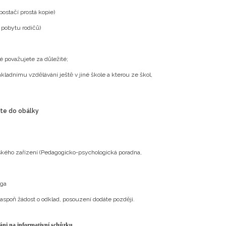
ostačí prostá kopie)
o pobytu rodičů)
ré považujete za důležité;
ákladnímu vzdělávání ještě v jiné škole a kterou ze škol,
žte do obálky
kého zařízení (Pedagogicko-psychologická poradna,
oga
aspoň žádost o odklad, posouzení dodáte později.
áni na informativní schůzku.