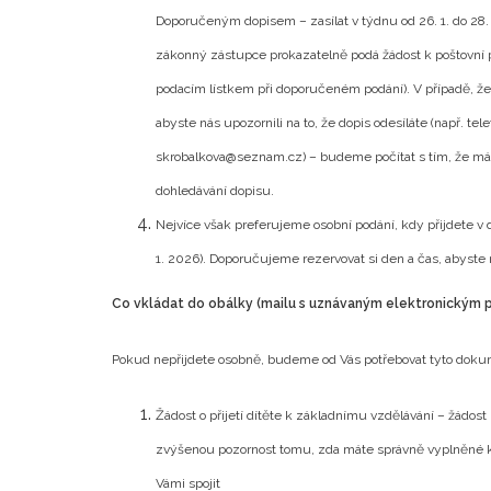
Doporučeným dopisem – zasílat v týdnu od 26. 1. do 28. 
zákonný zástupce prokazatelně podá žádost k poštovní přep
podacím lístkem při doporučeném podání). V případě, ž
abyste nás upozornili na to, že dopis odesíláte (např. t
skrobalkova@seznam.cz) – budeme počítat s tím, že m
dohledávání dopisu.
Nejvíce však preferujeme osobní podání, kdy přijdete v 
1. 2026). Doporučujeme rezervovat si den a čas, abyste
Co vkládat do obálky (mailu s uznávaným elektronickým 
Pokud nepřijdete osobně, budeme od Vás potřebovat tyto doku
Žádost o přijetí dítěte k základnímu vzdělávání – žádos
zvýšenou pozornost tomu, zda máte správně vyplněné kon
Vámi spojit