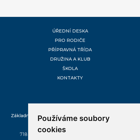
ÚŘEDNÍ DESKA
PRO RODIČE
PŘÍPRAVNÁ TŘÍDA
DRUŽINA A KLUB
ŠKOLA
KONTAKTY
Základní škola Ostrava-Slezská Ostrava, Škrobálkova
Používáme soubory
51/300
cookies
718 00 Ostrava - Kunčičky, Škrobálkova 51/300