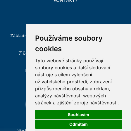
KONTAKTY
Základní škola Ostrava-Slezská Ostrava, Škrobálkova
Používáme soubory
51/300
cookies
718 00 Ostrava - Kunčičky, Škrobálkova 51/300
Tyto webové stránky používají
zs-skrobalkova@seznam.cz
soubory cookies a další sledovací
tel:
596 237 045
, mobil:
+420 602 522 146
nástroje s cílem vylepšení
uživatelského prostředí, zobrazení
přizpůsobeného obsahu a reklam,
analýzy návštěvnosti webových
stránek a zjištění zdroje návštěvnosti.
email
bakalar
online
ke
facebook
vyuka
stazeni
Souhlasím
Odmítám
Všechna práva vyhrazena
Základní škola Škrobálkova 51
,