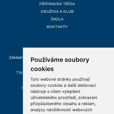
PŘÍPRAVNÁ TŘÍDA
DRUŽINA A KLUB
ŠKOLA
KONTAKTY
Základní škola Ostrava-Slezská Ostrava, Škrobálkova
Používáme soubory
51/300
cookies
718 00 Ostrava - Kunčičky, Škrobálkova 51/300
Tyto webové stránky používají
zs-skrobalkova@seznam.cz
soubory cookies a další sledovací
tel:
596 237 045
, mobil:
+420 602 522 146
nástroje s cílem vylepšení
uživatelského prostředí, zobrazení
přizpůsobeného obsahu a reklam,
analýzy návštěvnosti webových