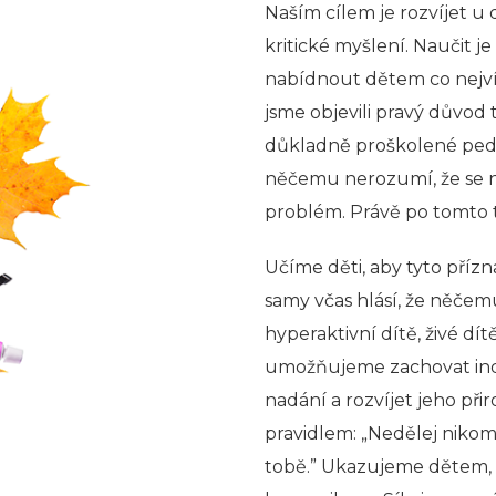
Naším cílem je rozvíjet u 
kritické myšlení. Naučit j
nabídnout dětem co nejvíc
jsme objevili pravý důvod 
důkladně proškolené pedag
něčemu nerozumí, že se ne
problém. Právě po tomto to
Učíme děti, aby tyto přízn
samy včas hlásí, že něčem
hyperaktivní dítě, živé dít
umožňujeme zachovat indiv
nadání a rozvíjet jeho při
pravidlem: „Nedělej nikomu
tobě.” Ukazujeme dětem,