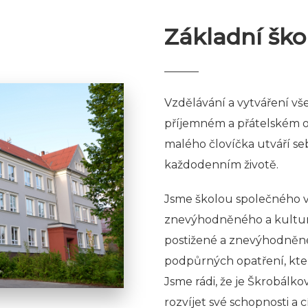
Základní ško
Vzdělávání a vytváření v
příjemném a přátelském ov
malého človíčka utváří se
každodenním životě.
Jsme školou společného vz
znevýhodněného a kulturn
postižené a znevýhodněné
podpůrných opatření, kt
Jsme rádi, že je Škrobálko
rozvíjet své schopnosti a cí