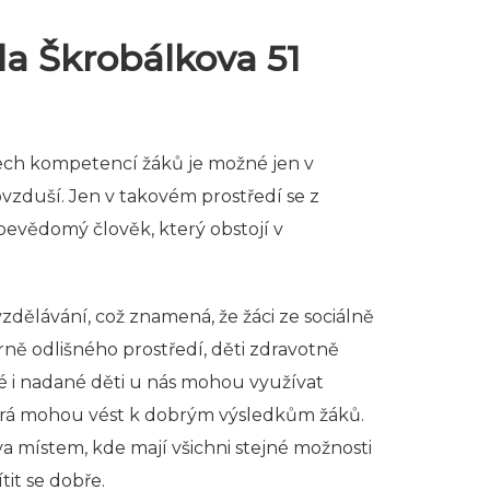
la Škrobálkova 51
šech kompetencí žáků je možné jen v
zduší. Jen v takovém prostředí se z
bevědomý člověk, který obstojí v
dělávání, což znamená, že žáci ze sociálně
ě odlišného prostředí, děti zdravotně
 i nadané děti u nás mohou využívat
erá mohou vést k dobrým výsledkům žáků.
va místem, kde mají všichni stejné možnosti
tit se dobře.