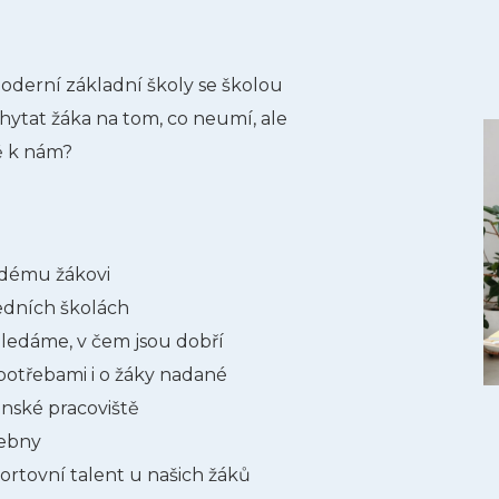
oderní základní školy se školou
hytat žáka na tom, co neumí, ale
vě k nám?
ždému žákovi
edních školách
ledáme, v čem jsou dobří
potřebami i o žáky nadané
nské pracoviště
čebny
ortovní talent u našich žáků