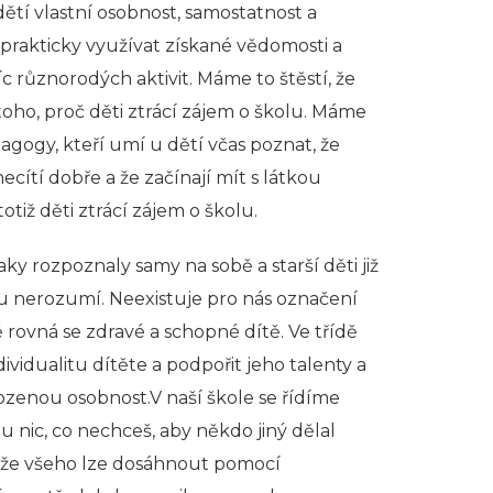
dětí vlastní osobnost, samostatnost a
e prakticky využívat získané vědomosti a
 různorodých aktivit. Máme to štěstí, že
toho, proč děti ztrácí zájem o školu. Máme
ogy, kteří umí u dětí včas poznat, že
cítí dobře a že začínají mít s látkou
tiž děti ztrácí zájem o školu.
aky rozpoznaly samy na sobě a starší děti již
u nerozumí. Neexistuje pro nás označení
ě rovná se zdravé a schopné dítě. Ve třídě
idualitu dítěte a podpořit jeho talenty a
rozenou osobnost.V naší škole se řídíme
 nic, co nechceš, aby někdo jiný dělal
 že všeho lze dosáhnout pomocí