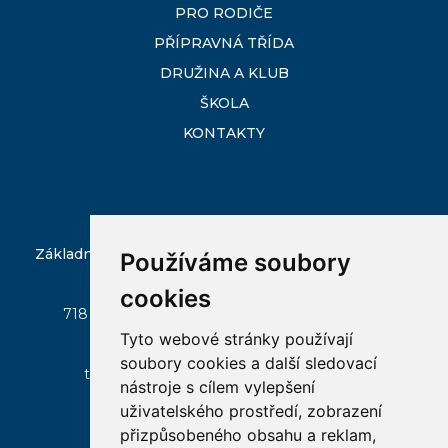
PRO RODIČE
PŘÍPRAVNÁ TŘÍDA
DRUŽINA A KLUB
ŠKOLA
KONTAKTY
Základní škola Ostrava-Slezská Ostrava, Škrobálkova
Používáme soubory
51/300
cookies
718 00 Ostrava - Kunčičky, Škrobálkova 51/300
Tyto webové stránky používají
zs-skrobalkova@seznam.cz
soubory cookies a další sledovací
tel:
596 237 045
, mobil:
+420 602 522 146
nástroje s cílem vylepšení
uživatelského prostředí, zobrazení
přizpůsobeného obsahu a reklam,