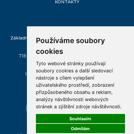
KONTAKTY
Základní škola Ostrava-Slezská Ostrava, Škrobálkova
Používáme soubory
51/300
cookies
718 00 Ostrava - Kunčičky, Škrobálkova 51/300
Tyto webové stránky používají
zs-skrobalkova@seznam.cz
soubory cookies a další sledovací
tel:
596 237 045
, mobil:
+420 602 522 146
nástroje s cílem vylepšení
uživatelského prostředí, zobrazení
přizpůsobeného obsahu a reklam,
analýzy návštěvnosti webových
stránek a zjištění zdroje návštěvnosti.
email
bakalar
online
ke
facebook
vyuka
stazeni
Souhlasím
Odmítám