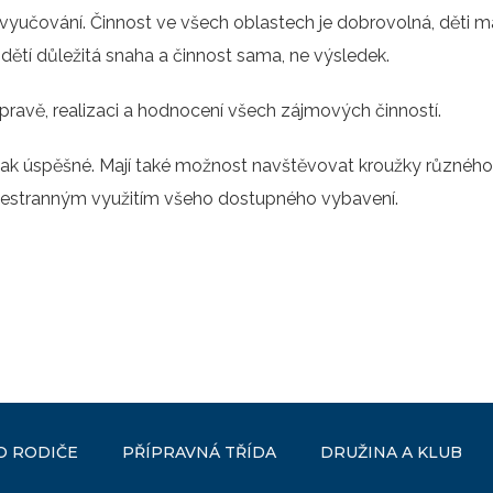
 vyučování. Činnost ve všech oblastech je dobrovolná, děti ma
u dětí důležitá snaha a činnost sama, ne výsledek.
ípravě, realizaci a hodnocení všech zájmových činností.
t tak úspěšné. Mají také možnost navštěvovat kroužky různého 
všestranným využitím všeho dostupného vybavení.
O RODIČE
PŘÍPRAVNÁ TŘÍDA
DRUŽINA A KLUB