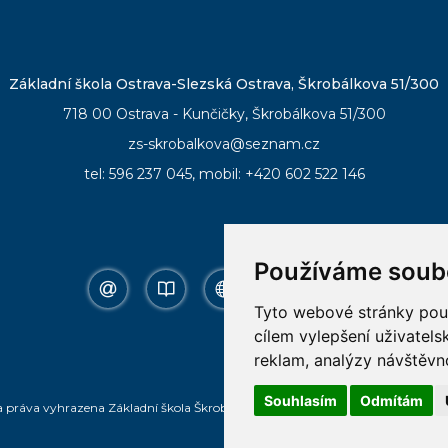
Základní škola Ostrava-Slezská Ostrava, Škrobálkova 51/300
718 00 Ostrava - Kunčičky, Škrobálkova 51/300
zs-skrobalkova@seznam.cz
tel:
596 237 045
, mobil:
+420 602 522 146
Používáme soub
email
bakalar
online
ke
facebook
Tyto webové stránky použí
vyuka
stazeni
cílem vylepšení uživatel
reklam, analýzy návštěvno
Souhlasím
Odmítám
a práva vyhrazena
Základní škola Škrobálkova 51
,
Tvorba a provoz webu:
ISS