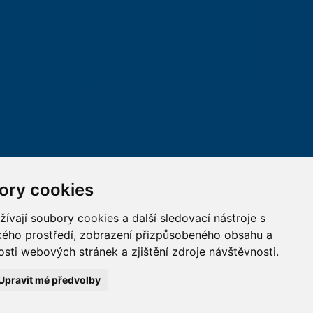
ory cookies
vají soubory cookies a další sledovací nástroje s
ského prostředí, zobrazení přizpůsobeného obsahu a
sti webových stránek a zjištění zdroje návštěvnosti.
Upravit mé předvolby
A CZECH