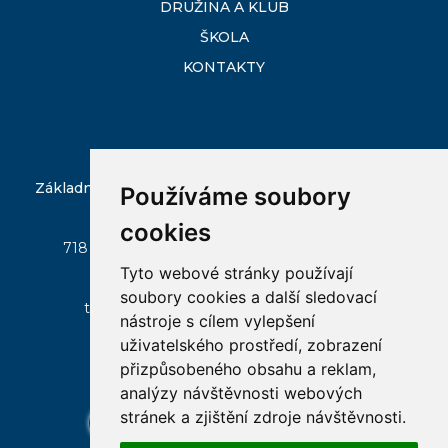
DRUŽINA A KLUB
ŠKOLA
KONTAKTY
Základní škola Ostrava-Slezská Ostrava, Škrobálkova
Používáme soubory
51/300
cookies
718 00 Ostrava - Kunčičky, Škrobálkova 51/300
Tyto webové stránky používají
zs-skrobalkova@seznam.cz
soubory cookies a další sledovací
tel:
596 237 045
, mobil:
+420 602 522 146
nástroje s cílem vylepšení
uživatelského prostředí, zobrazení
přizpůsobeného obsahu a reklam,
analýzy návštěvnosti webových
stránek a zjištění zdroje návštěvnosti.
email
bakalar
online
ke
facebook
vyuka
stazeni