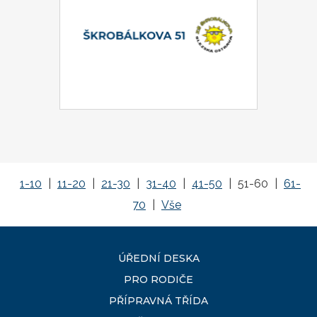
1-10
|
11-20
|
21-30
|
31-40
|
41-50
|
51-60
|
61-
70
|
Vše
ÚŘEDNÍ DESKA
PRO RODIČE
PŘÍPRAVNÁ TŘÍDA