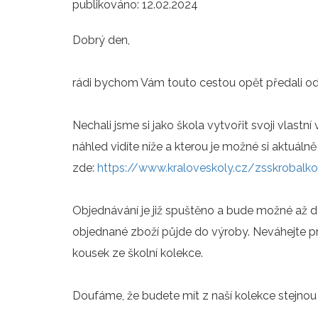
publikováno:
12.02.2024
Dobrý den,
rádi bychom Vám touto cestou opět předali od
Nechali jsme si jako škola vytvořit svoji vlastní
náhled vidíte níže a kterou je možné si aktuál
zde:
https://www.kraloveskoly.cz/zsskrobalk
Objednávání je již spuštěno a bude možné až 
objednané zboží půjde do výroby. Neváhejte pro
kousek ze školní kolekce.
Doufáme, že budete mít z naší kolekce stejno