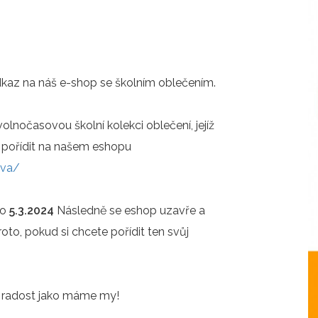
kaz na náš e-shop se školním oblečením.
 volnočasovou školní kolekci oblečení, jejíž
ně pořídit na našem eshopu
ova/
do
5.3.2024
Následně se eshop uzavře a
to, pokud si chcete pořídit ten svůj
u radost jako máme my!