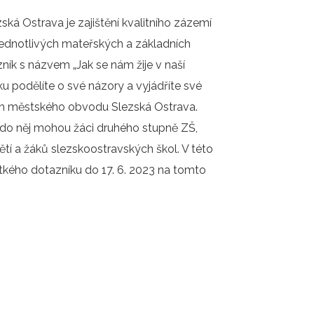
á Ostrava je zajištění kvalitního zázemí
 jednotlivých mateřských a základních
ík s názvem „Jak se nám žije v naší
ku podělíte o své názory a vyjádříte své
ch městského obvodu Slezská Ostrava.
 do něj mohou žáci druhého stupně ZŠ,
ětí a žáků slezskoostravských škol. V této
tkého dotazníku do 17. 6. 2023 na tomto