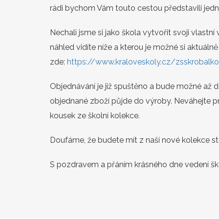
rádi bychom Vám touto cestou představili jedn
Nechali jsme si jako škola vytvořit svoji vlastní
náhled vidíte níže a kterou je možné si aktuál
zde:
https://www.kraloveskoly.cz/zsskrobalk
Objednávání je již spuštěno a bude možné až d
objednané zboží půjde do výroby. Neváhejte pro
kousek ze školní kolekce.
Doufáme, že budete mít z naší nové kolekce s
S pozdravem a přáním krásného dne vedení šk