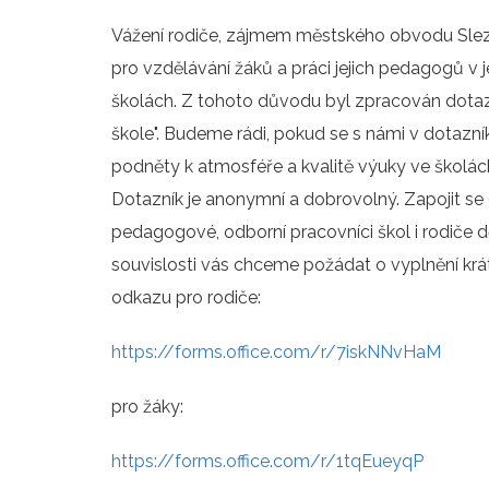
Vážení rodiče, zájmem městského obvodu Slezsk
pro vzdělávání žáků a práci jejich pedagogů v
školách. Z tohoto důvodu byl zpracován dotazn
škole". Budeme rádi, pokud se s námi v dotazní
podněty k atmosféře a kvalitě výuky ve školá
Dotazník je anonymní a dobrovolný. Zapojit se
pedagogové, odborní pracovníci škol i rodiče d
souvislosti vás chceme požádat o vyplnění krá
odkazu pro rodiče:
https://forms.office.com/r/7iskNNvHaM
pro žáky:
https://forms.office.com/r/1tqEueyqP