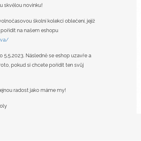
u skvělou novinku!
 volnočasovou školní kolekci oblečení, jejíž
ně pořídit na našem eshopu
ova/
o 5.5.2023. Následně se eshop uzavře a
to, pokud si chcete pořídit ten svůj
tejnou radost jako máme my!
oly